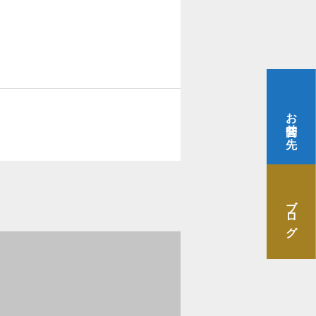
の取り組み
わせてサービスをご提供
お問合せ先
ビスに到着後の内容
ブログ
負担
ついて