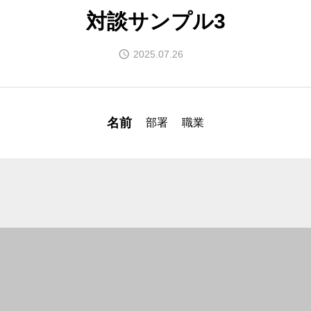
対談サンプル3
わたくしたち
2025.07.26
ご利用者さんの個性に合
１日のながれ
名前
部署
職業
送迎から始まりデイサー
ご利用料金
障害児サービスの利用者
会社概要
未来福祉経営株式会社に