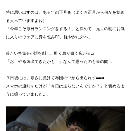
特に思い出すのは、ある年の正月🎍（よくお正月から何かを始め
る人っていますよね）
「今年こそ毎日ランニングをする！」と決めて、元旦の朝にお気
に入りのウェアに身を包み🏃‍♂️、軽やかに外へ。
冷たい空気❄️が頬を刺し、吐く息が白く広がる🌫️
「お、やる気出てきたかも！」なんて思ったのも束の間…
３日後には、寒さに負けて布団の中から出られず🛌💤
スマホの通知📱だけが「今日は走らないんですか？」と責めるよ
うに鳴っていました…。