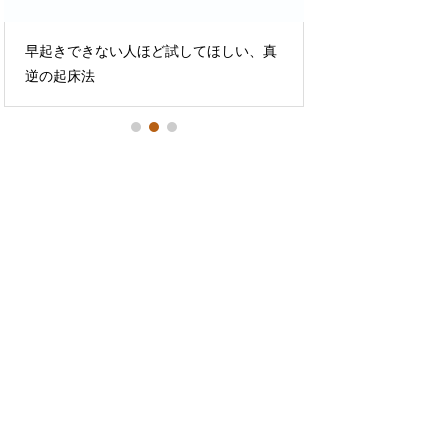
早起きできない人ほど試してほしい、真
『なぜ子どもは起
逆の起床法
られるのか――成長