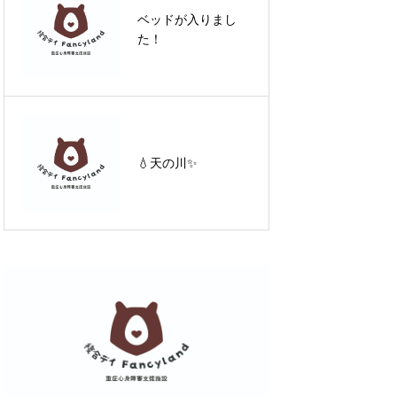
「ダイエットが続か
ベッドが入りまし
ない本当の理由
た！
は“やる気不足”じゃ
ない」
知っていますか？毎
年○件も起きてい
💧天の川✨
る“暖房器具による
火災”の現実