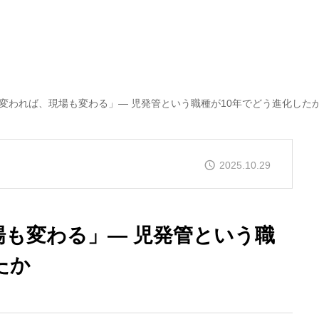
変われば、現場も変わる」― 児発管という職種が10年でどう進化した
2025.10.29
も変わる」― 児発管という職
たか