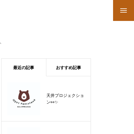
か
最近の記事
おすすめ記事
なぜ私たちは会社に
天井プロジェクショ
税金を預けているの
ン👀✨
か──年末調整の謎
に迫る物語（FAQ
編）