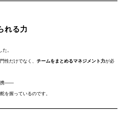
られる力
した。
門性だけでなく、
チームをまとめるマネジメント力
が必
携――
舵を握っているのです。