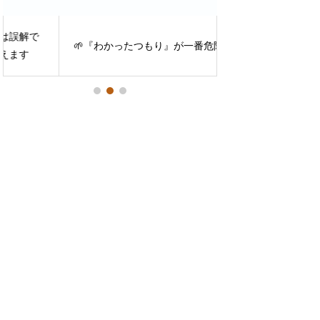
【乾燥シーズン】1
🌱『わかったつもり』が一番危険！
火災から、あなた