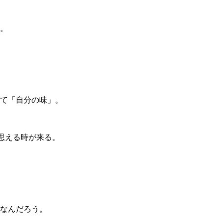
ご利用料金
。
障害児サービスの利用者
会社概要
未来福祉経営株式会社に
て「自分の味」。
と思える時が来る。
なんだろう。