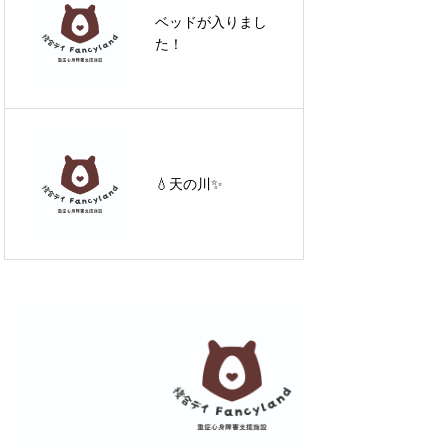
春にピンクを選ぶ理
ベッドが入りまし
由、冬にグレーを着
た！
たくなる理由
『なぜ子どもは起き
られず、大人は起き
💧天の川✨
られるのか――成長
の“段階”という話』