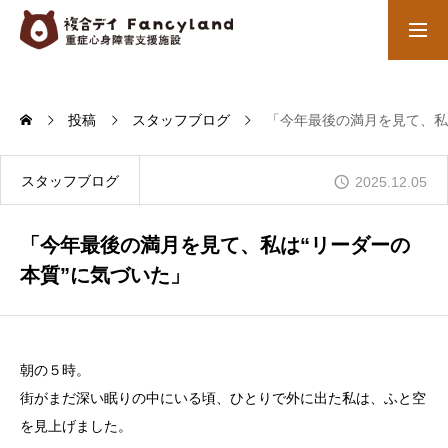
お問合せ先
ブログ
投稿
スタッフブログ
「今年最後の満月を見て、私
わたくしたちの取り組み
ご利用者さんの個性に合わせてサービスをご提供
スタッフブログ
2025.12.05
１日のながれ
「今年最後の満月を見て、私は“リーダーの
送迎から始まりデイサービスに到着後の内容
本質”に気づいた」
ご利用料金
障害児サービスの利用者負担
朝の５時。
会社概要
街がまだ深い眠りの中にいる頃、ひとりで外に出た私は、ふと空
未来福祉経営株式会社について
を見上げました。